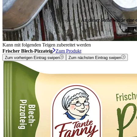
An dieser Stelle wurde eine
An dieser Stelle wurde eine
Kann mit folgenden Teigen zubereitet werden
Frischer Blech-Pizzateig
Zum Produkt
Zum vorherigen Eintrag swipen
Zum nächsten Eintrag swipen