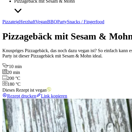
Pizzagebäck mit Sesam & Mohn
Pizzateig
Herzhaft
Vegan
BBQ
Party
Snacks / Fingerfood
Pizzagebäck mit Sesam & Moh
Knuspriges Pizzagebäck, das noch dazu vegan ist? So einfach kann es 
Party ist dieser Pizzagebäck mit Sesam & Mohn ideal.
10 min
20 min
200 °C
180 °C
Dieses Rezept ist vegan
Rezept drucken
Link kopieren