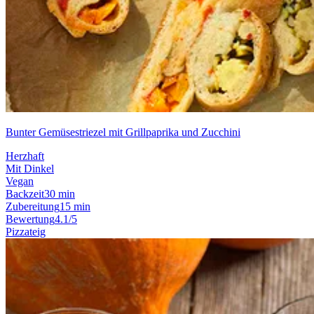
Bunter Gemüsestriezel mit Grillpaprika und Zucchini
Herzhaft
Mit Dinkel
Vegan
Backzeit
30 min
Zubereitung
15 min
Bewertung
4.1/5
Pizzateig