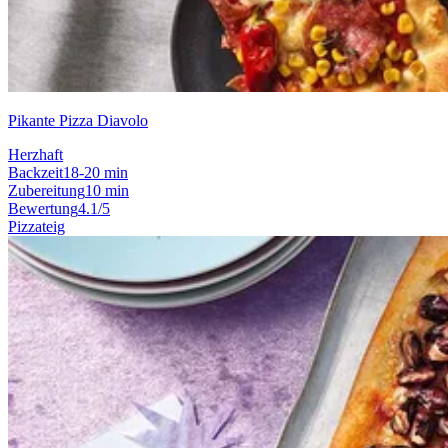
Pikante Pizza Diavolo
Herzhaft
Backzeit
18-20 min
Zubereitung
10 min
Bewertung
4.1/5
Pizzateig