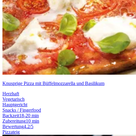
Knusprige Pizza mit Büffelmozzarella und Basilikum
Herzhaft
Vegetarisch
Hauptgericht
Snacks / Fingerfood
Backzeit
18-20 min
Zubereitung
10 min
Bewertung
4.2/5
Pizzateig