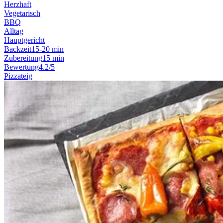
Herzhaft
Vegetarisch
BBQ
Alltag
Hauptgericht
Backzeit
15-20 min
Zubereitung
15 min
Bewertung
4.2/5
Pizzateig