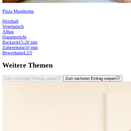
Pizza Margherita
Herzhaft
Vegetarisch
Alltag
Hauptgericht
Backzeit
15-20 min
Zubereitung
10 min
Bewertung
4.2/5
Weitere Themen
Zum vorherigen Eintrag swipen
Zum nächsten Eintrag swipen