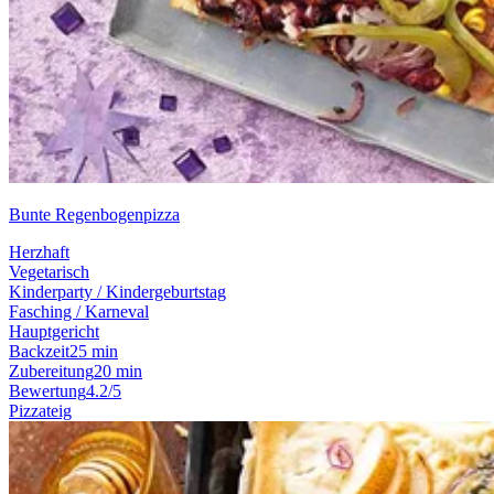
Bunte Regenbogenpizza
Herzhaft
Vegetarisch
Kinderparty / Kindergeburtstag
Fasching / Karneval
Hauptgericht
Backzeit
25 min
Zubereitung
20 min
Bewertung
4.2/5
Pizzateig