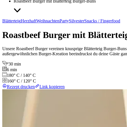
Roastbeef Burger mit Blätterteig Burger-Buns
Blätterteig
Herzhaft
Weihnachten
Party
Silvester
Snacks / Fingerfood
Roastbeef Burger mit Blätterte
Unsere Roastbeef Burger vereinen knusprige Blätterteig Burger-Buns u
außergewöhnlichen Burger-Kreation beeindruckst du deine Gäste gan
30 min
6 min
180° C / 140° C
160° C / 120° C
Rezept drucken
Link kopieren