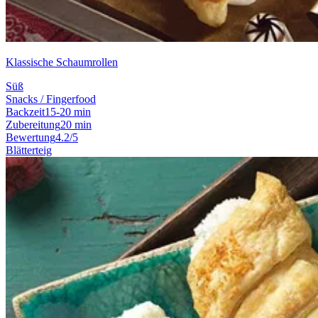
Klassische Schaumrollen
Süß
Snacks / Fingerfood
Backzeit
15-20 min
Zubereitung
20 min
Bewertung
4.2/5
Blätterteig