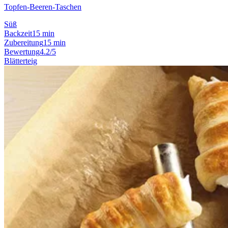
Topfen-Beeren-Taschen
Süß
Backzeit
15 min
Zubereitung
15 min
Bewertung
4.2/5
Blätterteig