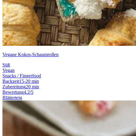
Vegane Kokos-Schaumrollen
Süß
Vegan
Snacks / Fingerfood
Backzeit
15-20 min
Zubereitung
20 min
Bewertung
4.2/5
Blätterteig