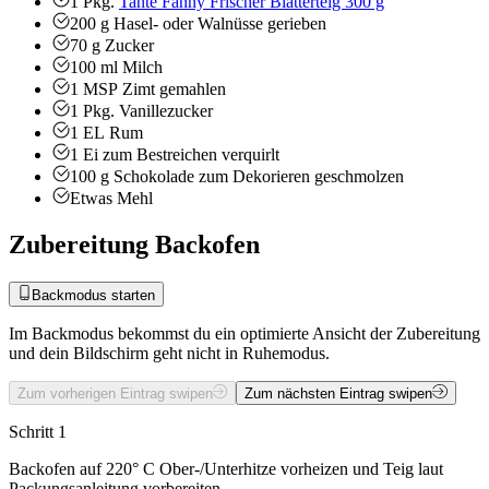
1
Pkg.
Tante Fanny Frischer Blätterteig 300 g
200
g
Hasel- oder Walnüsse
gerieben
70
g
Zucker
100
ml
Milch
1
MSP
Zimt
gemahlen
1
Pkg.
Vanillezucker
1
EL
Rum
1
Ei zum Bestreichen
verquirlt
100
g
Schokolade zum Dekorieren
geschmolzen
Etwas
Mehl
Zubereitung Backofen
Backmodus starten
Im Backmodus bekommst du ein optimierte Ansicht der Zubereitung
und dein Bildschirm geht nicht in Ruhemodus.
Zum vorherigen Eintrag swipen
Zum nächsten Eintrag swipen
Schritt 1
Backofen auf 220° C Ober-/Unterhitze vorheizen und Teig laut
Packungsanleitung vorbereiten.