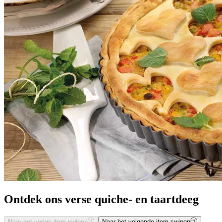
Ontdek ons verse quiche- en taartdeeg
Naar het vorige item swipen
Naar het volgende item swipen