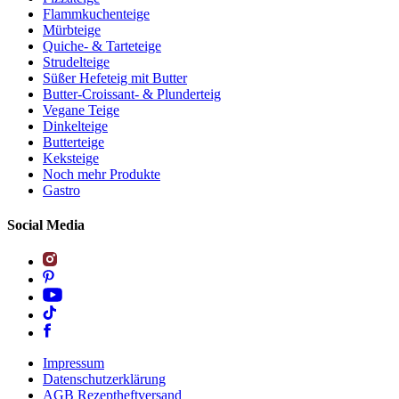
Flammkuchenteige
Mürbteige
Quiche- & Tarteteige
Strudelteige
Süßer Hefeteig mit Butter
Butter-Croissant- & Plunderteig
Vegane Teige
Dinkelteige
Butterteige
Keksteige
Noch mehr Produkte
Gastro
Social Media
Impressum
Datenschutzerklärung
AGB Rezeptheftversand