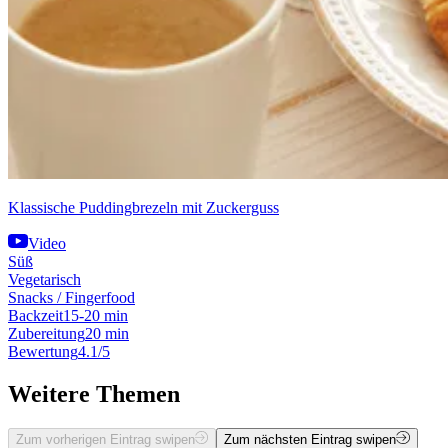
Klassische Puddingbrezeln mit Zuckerguss
Video
Süß
Vegetarisch
Snacks / Fingerfood
Backzeit
15-20 min
Zubereitung
20 min
Bewertung
4.1/5
Weitere Themen
Zum vorherigen Eintrag swipen
Zum nächsten Eintrag swipen