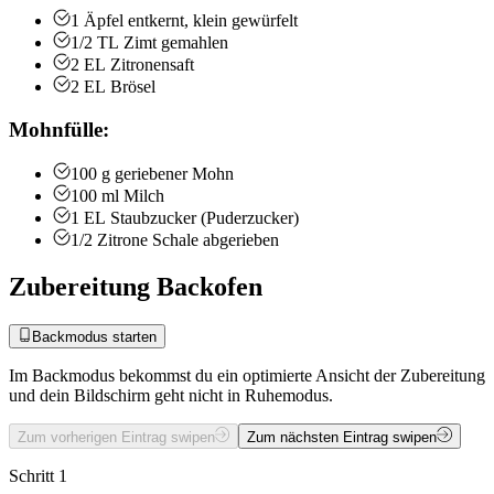
1
Äpfel
entkernt, klein gewürfelt
1/2
TL
Zimt
gemahlen
2
EL
Zitronensaft
2
EL
Brösel
Mohnfülle:
100
g
geriebener Mohn
100
ml
Milch
1
EL
Staubzucker (Puderzucker)
1/2
Zitrone
Schale abgerieben
Zubereitung Backofen
Backmodus starten
Im Backmodus bekommst du ein optimierte Ansicht der Zubereitung
und dein Bildschirm geht nicht in Ruhemodus.
Zum vorherigen Eintrag swipen
Zum nächsten Eintrag swipen
Schritt 1