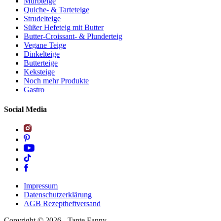
Mürbteige
Quiche- & Tarteteige
Strudelteige
Süßer Hefeteig mit Butter
Butter-Croissant- & Plunderteig
Vegane Teige
Dinkelteige
Butterteige
Keksteige
Noch mehr Produkte
Gastro
Social Media
Impressum
Datenschutzerklärung
AGB Rezeptheftversand
Copyright ©
2026
- Tante Fanny