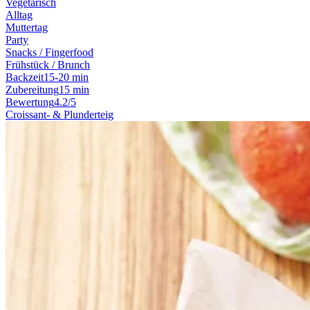
Vegetarisch
Alltag
Muttertag
Party
Snacks / Fingerfood
Frühstück / Brunch
Backzeit
15-20 min
Zubereitung
15 min
Bewertung
4.2/5
Croissant- & Plunderteig