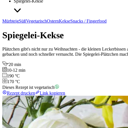
Spiegelei-Kekse
Mürbteig
Süß
Vegetarisch
Ostern
Kekse
Snacks / Fingerfood
Spiegelei-Kekse
Plätzchen gibt's nicht nur zu Weihnachten - die kleinen Leckerbissen
gebacken und noch schneller vernascht. Die Spiegelei-Plätzchen mache
20 min
10-12 min
190 °C
170 °C
Dieses Rezept ist vegetarisch
Rezept drucken
Link kopieren