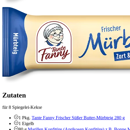
Zutaten
für 8 Spiegelei-Kekse
1
Pkg.
Tante Fanny Frischer Süßer Butter-Mürbteig 280 g
1
Eigelb
80
g
Marillen Konfitüre (Aprikosen Konfitüre) z.B. Bonne