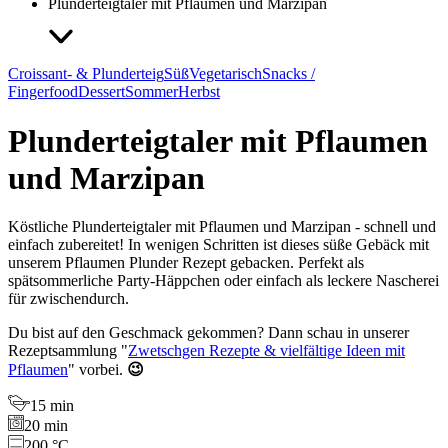
Plunderteigtaler mit Pflaumen und Marzipan
Croissant- & Plunderteig
Süß
Vegetarisch
Snacks /
Fingerfood
Dessert
Sommer
Herbst
Plunderteigtaler mit Pflaumen
und Marzipan
Köstliche Plunderteigtaler mit Pflaumen und Marzipan - schnell und
einfach zubereitet! In wenigen Schritten ist dieses süße Gebäck mit
unserem Pflaumen Plunder Rezept gebacken. Perfekt als
spätsommerliche Party-Häppchen oder einfach als leckere Nascherei
für zwischendurch.
Du bist auf den Geschmack gekommen? Dann schau in unserer
Rezeptsammlung "
Zwetschgen Rezepte & vielfältige Ideen mit
Pflaumen
" vorbei.
😉
15 min
20 min
200 °C