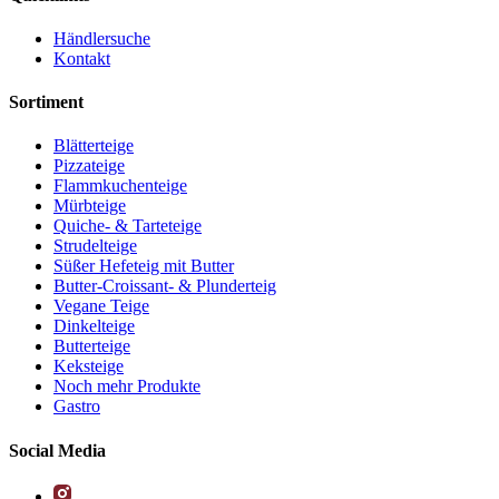
Händlersuche
Kontakt
Sortiment
Blätterteige
Pizzateige
Flammkuchenteige
Mürbteige
Quiche- & Tarteteige
Strudelteige
Süßer Hefeteig mit Butter
Butter-Croissant- & Plunderteig
Vegane Teige
Dinkelteige
Butterteige
Keksteige
Noch mehr Produkte
Gastro
Social Media