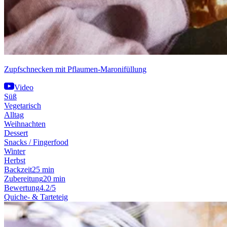
Zupfschnecken mit Pflaumen-Maronifüllung
Video
Süß
Vegetarisch
Alltag
Weihnachten
Dessert
Snacks / Fingerfood
Winter
Herbst
Backzeit
25 min
Zubereitung
20 min
Bewertung
4.2/5
Quiche- & Tarteteig