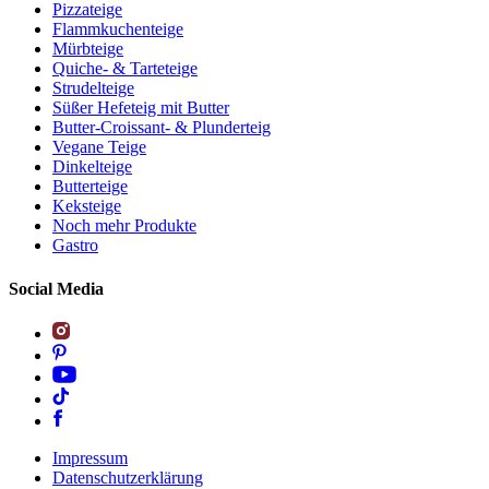
Pizzateige
Flammkuchenteige
Mürbteige
Quiche- & Tarteteige
Strudelteige
Süßer Hefeteig mit Butter
Butter-Croissant- & Plunderteig
Vegane Teige
Dinkelteige
Butterteige
Keksteige
Noch mehr Produkte
Gastro
Social Media
Impressum
Datenschutzerklärung