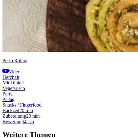
Pesto Rollini
Video
Herzhaft
Mit Dinkel
Vegetarisch
Party
Alltag
Snacks / Fingerfood
Backzeit
20 min
Zubereitung
20 min
Bewertung
4.1/5
Weitere Themen