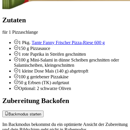
Zutaten
für 1 Pizzaschlange
1
Pkg.
Tante Fanny Frischer Pizza-Riese 600 g
150
g
Pizzasauce
1
rote Paprika
in Streifen geschnitten
100
g
Mini-Salami
in dünne Scheiben geschnitten oder
Salamischeiben, kleingeschnitten
1
kleine Dose Mais (140 g)
abgetropft
100
g
geriebener Pizzakäse
50
g
Erbsen (TK)
aufgetaut
Optional: 2 schwarze Oliven
Zubereitung Backofen
Backmodus starten
Im Backmodus bekommst du ein optimierte Ansicht der Zubereitung
und dein Bildschirm geht nicht in Ruhemodus.