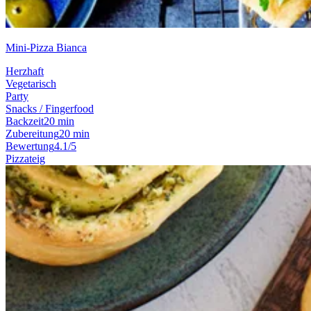
Mini-Pizza Bianca
Herzhaft
Vegetarisch
Party
Snacks / Fingerfood
Backzeit
20 min
Zubereitung
20 min
Bewertung
4.1/5
Pizzateig