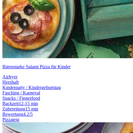
Bärenstarke Salami Pizza für Kinder
Airfryer
Herzhaft
Kinderparty / Kindergeburtstag
Fasching / Karneval
Snacks / Fingerfood
Backzeit
12-15 min
Zubereitung
15 min
Bewertung
4.2/5
Pizzateig