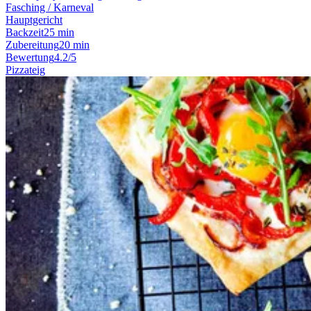
Fasching / Karneval
Hauptgericht
Backzeit
25 min
Zubereitung
20 min
Bewertung
4.2/5
Pizzateig