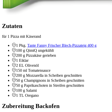
Zutaten
für 1 Pizza mit Käserand
1
Pkg.
Tante Fanny Frischer Blech-Pizzateig 400 g
100
g
QimiQ
ungekühlt
200
g
Pizzakäse
gerieben
1
Eiklar
2
EL
Olivenöl
150
ml
Tomatensauce
200
g
Mozzarella
in Scheiben geschnitten
50
g
Champignons
in Scheiben geschnitten
50
g
Paprikaschoten
in Streifen geschnitten
100
g
Salami
1
TL
Oregano
Zubereitung Backofen