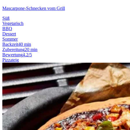
Mascarpone-Schnecken vom Grill
Süß
Vegetarisch
BBQ
Dessert
Sommer
Backzeit
40 min
Zubereitung
20 min
Bewertung
4.2/5
Pizzateig