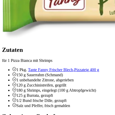
Zutaten
für 1 Pizza Bianca mit Shrimps
1
Pkg.
Tante Fanny Frischer Blech-Pizzateig 400 g
150
g
Sauerrahm (Schmand)
1
unbehandelte Zitrone, abgerieben
120
g
Zucchinistreifen, gegrillt
180
g
Shrimps, eingelegt (100 g Abtropfgewicht)
125
g
Burrata, gezupft
1/2
Bund
frische Dille, gezupft
Salz und Pfeffer, frisch gemahlen