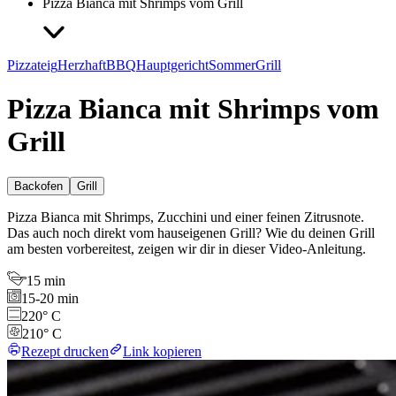
Pizza Bianca mit Shrimps vom Grill
Pizzateig
Herzhaft
BBQ
Hauptgericht
Sommer
Grill
Pizza Bianca mit Shrimps vom
Grill
Backofen
Grill
Pizza Bianca mit Shrimps, Zucchini und einer feinen Zitrusnote.
Das auch noch direkt vom hauseigenen Grill? Wie du deinen Grill
am besten vorbereitest, zeigen wir dir in dieser Video-Anleitung.
15 min
15-20 min
220° C
210° C
Rezept drucken
Link kopieren