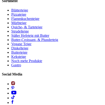
Sortiment
Blätterteige
Pizzateige
Flammkuchenteige
Mürbteige
Quiche- & Tarteteige
Strudelteige
Süßer Hefeteig mit Butter
Butter-Croissant- & Plunderteig
Vegane Teige
Dinkelteige
Butterteige
Keksteige
Noch mehr Produkte
Gastro
Social Media