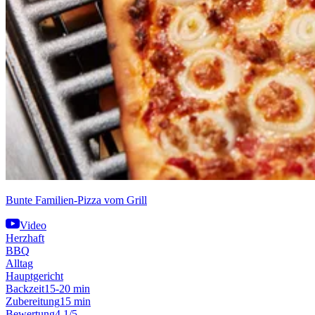
Bunte Familien-Pizza vom Grill
Video
Herzhaft
BBQ
Alltag
Hauptgericht
Backzeit
15-20 min
Zubereitung
15 min
Bewertung
4.1/5