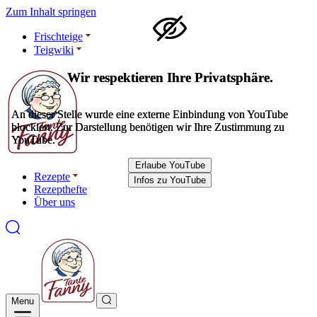
Zum Inhalt springen
Frischteige
Teigwiki
Wir respektieren Ihre Privatsphäre.
Wir respektieren Ihre Privatsphäre.
An dieser Stelle wurde eine externe Einbindung von YouTube
An dieser Stelle wurde eine externe Einbindung von YouTube
blockiert. Zur Darstellung benötigen wir Ihre Zustimmung zu
blockiert. Zur Darstellung benötigen wir Ihre Zustimmung zu
YouTube.
YouTube.
Erlaube YouTube
Erlaube YouTube
Rezepte
Infos zu YouTube
Infos zu YouTube
Rezepthefte
Über uns
Menu