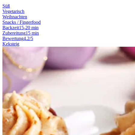
Süß
Vegetarisch
Weihnachten
Snacks / Fingerfood
Backzeit
15-20 min
Zubereitung
15 min
Bewertung
4.2/5
Keksteig