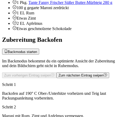
1
Pkg.
Tante Fanny Frischer Süßer Butter-Mürbteig 280 g
100
g
gegarte Maroni
zerdrückt
1
EL
Rum
Etwas
Zimt
2
EL
Apfelmus
Etwas
geschmolzene Schokolade
Zubereitung Backofen
Backmodus starten
Im Backmodus bekommst du ein optimierte Ansicht der Zubereitung
und dein Bildschirm geht nicht in Ruhemodus.
Zum vorherigen Eintrag swipen
Zum nächsten Eintrag swipen
Schritt 1
Backofen auf 190° C Ober-/Unterhitze vorheizen und Teig laut
Packungsanleitung vorbereiten.
Schritt 2
Maroni mit Rum, Zimt und Apfelmus vermengen.