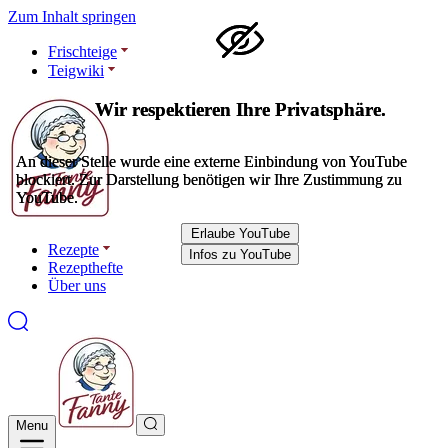
Zum Inhalt springen
Frischteige
Teigwiki
Wir respektieren Ihre Privatsphäre.
Wir respektieren Ihre Privatsphäre.
An dieser Stelle wurde eine externe Einbindung von YouTube
An dieser Stelle wurde eine externe Einbindung von YouTube
blockiert. Zur Darstellung benötigen wir Ihre Zustimmung zu
blockiert. Zur Darstellung benötigen wir Ihre Zustimmung zu
YouTube.
YouTube.
Erlaube YouTube
Erlaube YouTube
Rezepte
Infos zu YouTube
Infos zu YouTube
Rezepthefte
Über uns
Menu