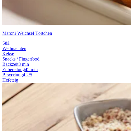
Maroni-Weichsel-Törtchen
Süß
Weihnachten
Kekse
Snacks / Fingerfood
Backzeit
8 min
Zubereitung
45 min
Bewertung
4.2/5
Hefeteig