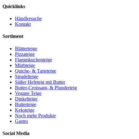
Quicklinks
Händlersuche
Kontakt
Sortiment
Blätterteige
Pizzateige
Flammkuchenteige
Mürbteige
Quiche- & Tarteteige
Strudelteige
Süßer Hefeteig mit Butter
Butter-Croissant- & Plunderteig
Vegane Teige
Dinkelteige
Butterteige
Keksteige
Noch mehr Produkte
Gastro
Social Media