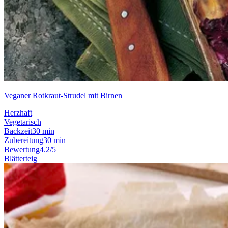
Veganer Rotkraut-Strudel mit Birnen
Herzhaft
Vegetarisch
Backzeit
30 min
Zubereitung
30 min
Bewertung
4.2/5
Blätterteig