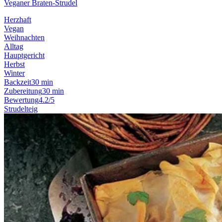
Veganer Braten-Strudel
Herzhaft
Vegan
Weihnachten
Alltag
Hauptgericht
Herbst
Winter
Backzeit
30 min
Zubereitung
30 min
Bewertung
4.2/5
Strudelteig