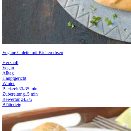
Vegane Galette mit Kichererbsen
Herzhaft
Vegan
Alltag
Hauptgericht
Winter
Backzeit
30-35 min
Zubereitung
15 min
Bewertung
4.2/5
Blätterteig