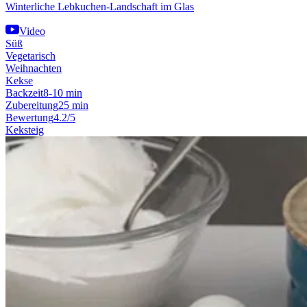
Winterliche Lebkuchen-Landschaft im Glas
Video
Süß
Vegetarisch
Weihnachten
Kekse
Backzeit
8-10 min
Zubereitung
25 min
Bewertung
4.2/5
Keksteig