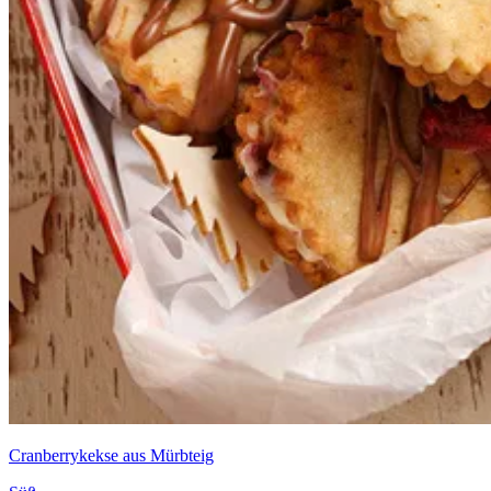
Cranberrykekse aus Mürbteig