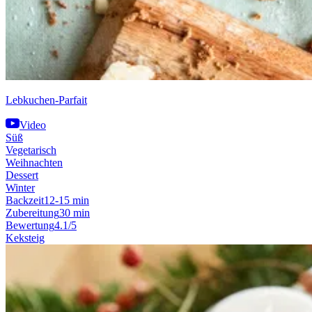
Lebkuchen-Parfait
Video
Süß
Vegetarisch
Weihnachten
Dessert
Winter
Backzeit
12-15 min
Zubereitung
30 min
Bewertung
4.1/5
Keksteig