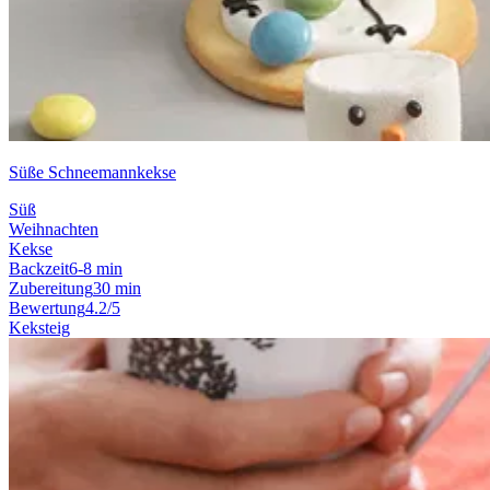
Süße Schneemannkekse
Süß
Weihnachten
Kekse
Backzeit
6-8 min
Zubereitung
30 min
Bewertung
4.2/5
Keksteig