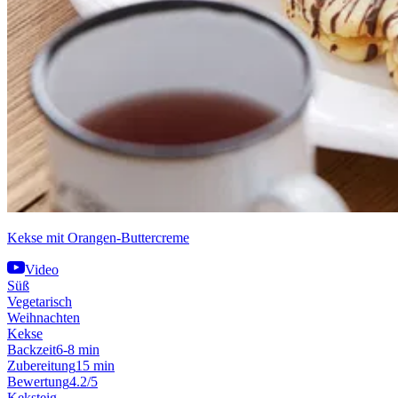
Kekse mit Orangen-Buttercreme
Video
Süß
Vegetarisch
Weihnachten
Kekse
Backzeit
6-8 min
Zubereitung
15 min
Bewertung
4.2/5
Keksteig