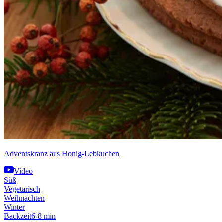
Adventskranz aus Honig-Lebkuchen
Video
Süß
Vegetarisch
Weihnachten
Winter
Backzeit
6-8 min