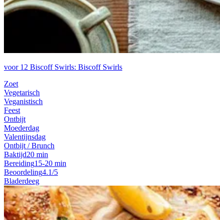
voor 12 Biscoff Swirls: Biscoff Swirls
Zoet
Vegetarisch
Veganistisch
Feest
Ontbijt
Moederdag
Valentijnsdag
Ontbijt / Brunch
Baktijd
20 min
Bereiding
15-20 min
Beoordeling
4.1/5
Bladerdeeg