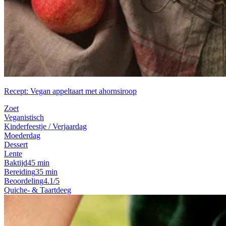
Recept: Vegan appeltaart met ahornsiroop
Zoet
Veganistisch
Kinderfeestje / Verjaardag
Moederdag
Dessert
Lente
Baktijd
45 min
Bereiding
35 min
Beoordeling
4.1/5
Quiche- & Taartdeeg