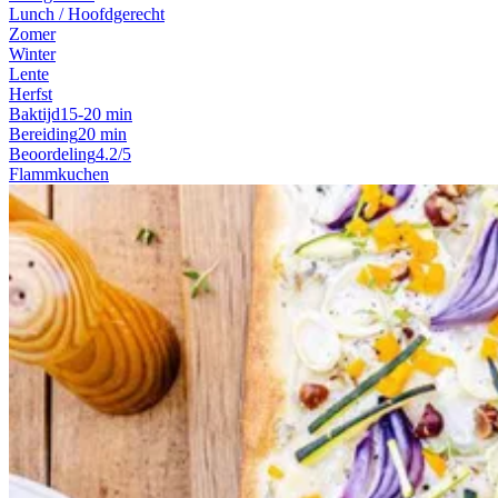
Lunch / Hoofdgerecht
Zomer
Winter
Lente
Herfst
Baktijd
15-20 min
Bereiding
20 min
Beoordeling
4.2/5
Flammkuchen