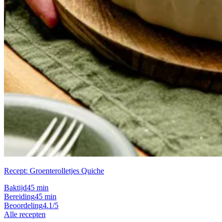
Recept: Groenterolletjes Quiche
Baktijd
45 min
Bereiding
45 min
Beoordeling
4.1/5
Alle recepten