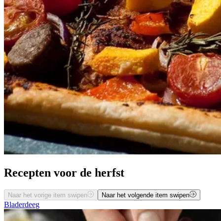
Recepten voor de herfst
Naar het vorige item swipen
Naar het volgende item swipen
Bladerdeeg