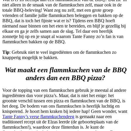
niet alleen in de smaak van de flammkuchen zelf, maar ook in de
totale BBQ-beleving! Want zeg nu zelf, met een grote groep
vrienden of familie jullie flammkuchen beleggen en bakken op de
BBQ, dat is toch het fijnste wat er is? Tijdens een BBQ hoeft
niemand naar binnen om het eten te bereiden, en blijf je gezellig bij
elkaar en ga je zelfs samen aan de slag. Tel daar een heerlijk
zonnetje bij op en je snapt al waarom Tante Fanny zo’n fan is van
flammkuchen bakken op de BBQ.
Tip
: Gebruik niet te veel ingrediënten om de flammkuchen zo
knapperig mogelijk te bakken.
Wat maakt een flammkuchen van de BBQ
anders dan een BBQ pizza?
Voor de topping van een flammkuchen gebruik je meestal al andere
ingrediënten dan voor pizza’s. Maar, dat is niet het enige: het
grootste verschil tussen een pizza en flammkuchen van de BBQ, is
het deeg. De bodem van ons flammkuchen is heerlijk luchtig en
knisperend. Je hoort hem kraken bij iedere hap! Geen wonder, want
Tante Fanny’s verse flammkuchendeeg
is gemaakt naar een
traditioneel recept uit de Elzas leerde (de geboorteplaats van de
flammkuchen!), waardoor deze flinterdun is. Je kunt de