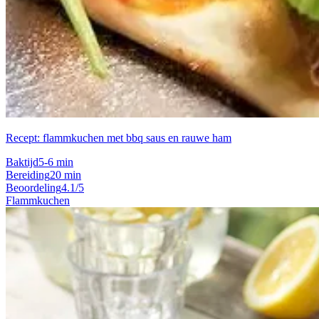
Recept: flammkuchen met bbq saus en rauwe ham
Baktijd
5-6 min
Bereiding
20 min
Beoordeling
4.1/5
Flammkuchen