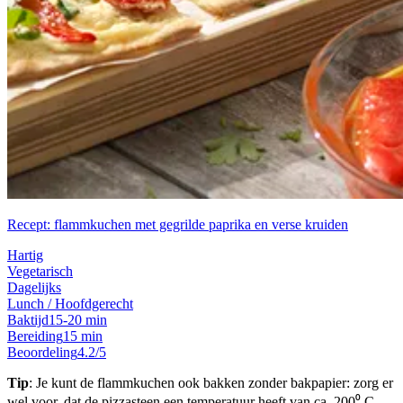
Recept: flammkuchen met gegrilde paprika en verse kruiden
Hartig
Vegetarisch
Dagelijks
Lunch / Hoofdgerecht
Baktijd
15-20 min
Bereiding
15 min
Beoordeling
4.2/5
Tip
: Je kunt de flammkuchen ook bakken zonder bakpapier: zorg er
wel voor, dat de pizzasteen een temperatuur heeft van ca. 200⁰ C.