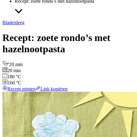
Recept: zoete rondo’s met hazelnootpasta
Bladerdeeg
Recept: zoete rondo’s met
hazelnootpasta
20 min
20 min
180 °C
160 °C
Recept printen
Link kopiëren