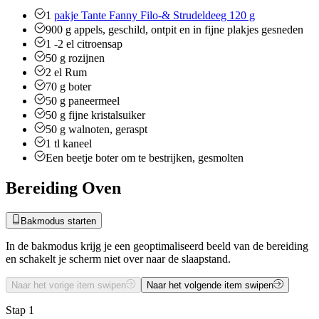
1
pakje Tante Fanny Filo-& Strudeldeeg 120 g
900
g
appels, geschild, ontpit en in fijne plakjes gesneden
1 -2
el
citroensap
50
g
rozijnen
2
el
Rum
70
g
boter
50
g
paneermeel
50
g
fijne kristalsuiker
50
g
walnoten, geraspt
1
tl
kaneel
Een beetje boter om te bestrijken, gesmolten
Bereiding Oven
Bakmodus starten
In de bakmodus krijg je een geoptimaliseerd beeld van de bereiding
en schakelt je scherm niet over naar de slaapstand.
Naar het vorige item swipen
Naar het volgende item swipen
Stap 1