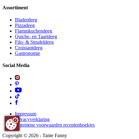
Assortiment
Bladerdeeg
Pizzadeeg
Flammkuchendeeg
Quiche- en Taartdeeg
Filo- & Strudeldeeg
Croissantdeeg
Gastronomie
Social Media
Impressum
Privacyverklaring
Algemene voorwaarden receptenboekjes
Copyright ©
2026
- Tante Fanny