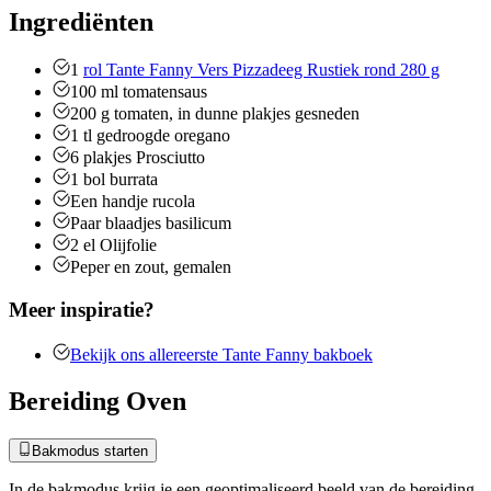
Ingrediënten
1
rol Tante Fanny Vers Pizzadeeg Rustiek rond 280 g
100
ml
tomatensaus
200
g
tomaten, in dunne plakjes gesneden
1
tl
gedroogde oregano
6
plakjes Prosciutto
1
bol
burrata
Een handje rucola
Paar blaadjes basilicum
2
el
Olijfolie
Peper en zout, gemalen
Meer inspiratie?
Bekijk ons allereerste Tante Fanny bakboek
Bereiding Oven
Bakmodus starten
In de bakmodus krijg je een geoptimaliseerd beeld van de bereiding