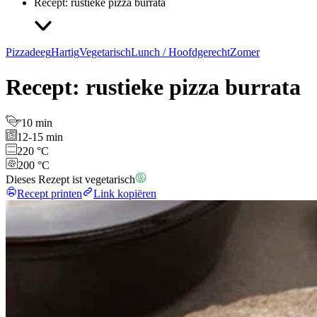
Recept: rustieke pizza burrata
Pizzadeeg
Hartig
Vegetarisch
Lunch / Hoofdgerecht
Zomer
Recept: rustieke pizza burrata
10 min
12-15 min
220 °C
200 °C
Dieses Rezept ist vegetarisch
Recept printen
Link kopiëren