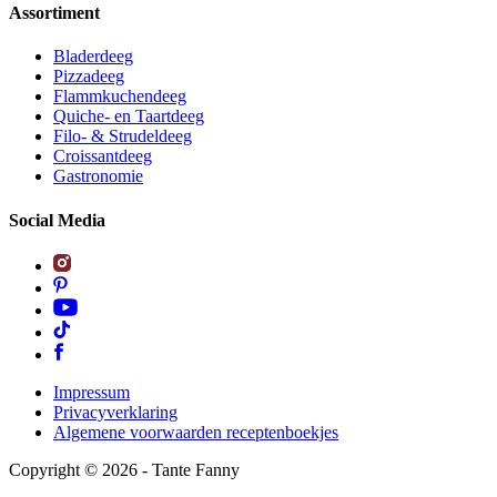
Assortiment
Bladerdeeg
Pizzadeeg
Flammkuchendeeg
Quiche- en Taartdeeg
Filo- & Strudeldeeg
Croissantdeeg
Gastronomie
Social Media
Impressum
Privacyverklaring
Algemene voorwaarden receptenboekjes
Copyright ©
2026
- Tante Fanny