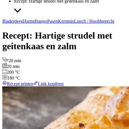
Recept: Hartige strudel met geitenkaas en zalm
Bladerdeeg
Hartig
Hapjes
Pasen
Kerstmis
Lunch / Hoofdgerecht
Recept: Hartige strudel met
geitenkaas en zalm
20 min
20 min
200 °C
180 °C
Recept printen
Link kopiëren