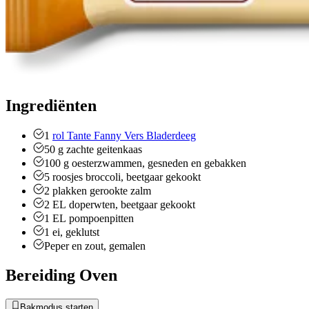
Ingrediënten
1
rol Tante Fanny Vers Bladerdeeg
50
g
zachte geitenkaas
100
g
oesterzwammen, gesneden en gebakken
5
roosjes broccoli, beetgaar gekookt
2
plakken gerookte zalm
2
EL
doperwten, beetgaar gekookt
1
EL
pompoenpitten
1
ei, geklutst
Peper en zout, gemalen
Bereiding Oven
Bakmodus starten