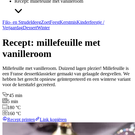
Recept: millefeuille met vanilleroom
Filo- en Strudeldeeg
Zoet
Feest
Kerstmis
Kinderfeestje /
Verjaardag
Dessert
Winter
Recept: millefeuille met
vanilleroom
Millefeuille met vanilleroom. Duizend lagen plezier! Millefeuille is
een Franse dessertklassieker gemaakt van gelaagde deegvellen. We
hebben het gerecht opnieuw geïnterpreteerd en een winterse variant
voor de kersttafel gecreëerd.
45 min
5 min
180 °C
160 °C
Recept printen
Link kopiëren