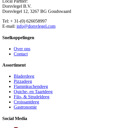
Local Partner:
Dorsvlegel B.V.
Dorsvlegel 12, 3267 BG Goudswaard
Tel: + 31-(0) 626058997
E-mail:
info@dorsvlegel.com
Snelkoppelingen
Over ons
Contact
Assortiment
Bladerdeeg
Pizzadeeg
Flammkuchendeeg
Quiche- en Taartdeeg
Filo- & Strudeldeeg
Croissantdeeg
Gastronomie
Social Media