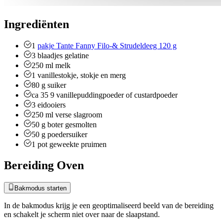
Ingrediënten
1
pakje Tante Fanny Filo-& Strudeldeeg 120 g
3
blaadjes
gelatine
250
ml
melk
1
vanillestokje, stokje en merg
80
g
suiker
ca 35
9
vanillepuddingpoeder of custardpoeder
3
eidooiers
250
ml
verse slagroom
50
g
boter gesmolten
50
g
poedersuiker
1
pot
geweekte pruimen
Bereiding Oven
Bakmodus starten
In de bakmodus krijg je een geoptimaliseerd beeld van de bereiding
en schakelt je scherm niet over naar de slaapstand.