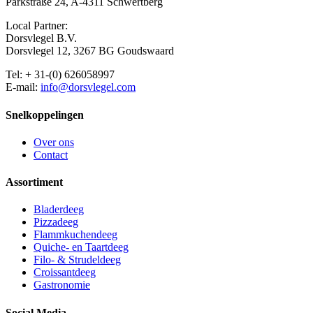
Parkstraße 24, A-4311 Schwertberg
Local Partner:
Dorsvlegel B.V.
Dorsvlegel 12, 3267 BG Goudswaard
Tel: + 31-(0) 626058997
E-mail:
info@dorsvlegel.com
Snelkoppelingen
Over ons
Contact
Assortiment
Bladerdeeg
Pizzadeeg
Flammkuchendeeg
Quiche- en Taartdeeg
Filo- & Strudeldeeg
Croissantdeeg
Gastronomie
Social Media