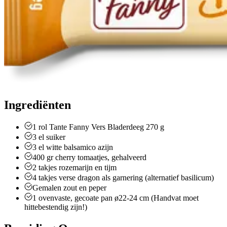
Ingrediënten
1
rol
Tante Fanny Vers Bladerdeeg 270 g
3
el
suiker
3
el
witte balsamico azijn
400
gr
cherry tomaatjes, gehalveerd
2
takjes
rozemarijn en tijm
4
takjes
verse dragon
als garnering (alternatief basilicum)
Gemalen zout en peper
1
ovenvaste, gecoate
pan ø22-24 cm (Handvat moet
hittebestendig zijn!)