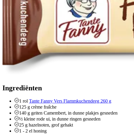
Ingrediënten
1
rol
Tante Fanny Vers Flammkuchendeeg 260 g
125
g
crème fraîche
140
g
geiten Camembert, in dunne plakjes gesneden
½
kleine rode ui, in dunne ringen gesneden
25
g
hazelnoten, grof gehakt
1 - 2
el
honing