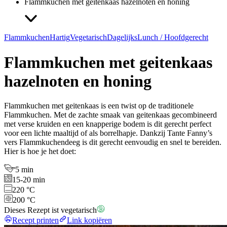
Flammkuchen met geitenkaas hazelnoten en honing
Flammkuchen
Hartig
Vegetarisch
Dagelijks
Lunch / Hoofdgerecht
Flammkuchen met geitenkaas
hazelnoten en honing
Flammkuchen met geitenkaas is een twist op de traditionele
Flammkuchen. Met de zachte smaak van geitenkaas gecombineerd
met verse kruiden en een knapperige bodem is dit gerecht perfect
voor een lichte maaltijd of als borrelhapje. Dankzij Tante Fanny’s
vers Flammkuchendeeg is dit gerecht eenvoudig en snel te bereiden.
Hier is hoe je het doet:
5 min
15-20 min
220 °C
200 °C
Dieses Rezept ist vegetarisch
Recept printen
Link kopiëren