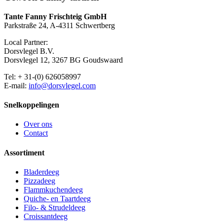
Tante Fanny Frischteig GmbH
Parkstraße 24, A-4311 Schwertberg
Local Partner:
Dorsvlegel B.V.
Dorsvlegel 12, 3267 BG Goudswaard
Tel: + 31-(0) 626058997
E-mail:
info@dorsvlegel.com
Snelkoppelingen
Over ons
Contact
Assortiment
Bladerdeeg
Pizzadeeg
Flammkuchendeeg
Quiche- en Taartdeeg
Filo- & Strudeldeeg
Croissantdeeg