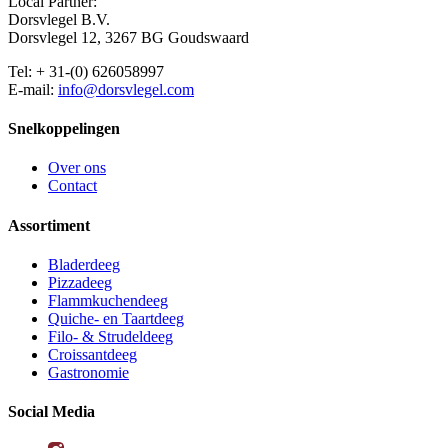
Local Partner:
Dorsvlegel B.V.
Dorsvlegel 12, 3267 BG Goudswaard
Tel: + 31-(0) 626058997
E-mail:
info@dorsvlegel.com
Snelkoppelingen
Over ons
Contact
Assortiment
Bladerdeeg
Pizzadeeg
Flammkuchendeeg
Quiche- en Taartdeeg
Filo- & Strudeldeeg
Croissantdeeg
Gastronomie
Social Media