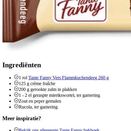
Ingrediënten
1
rol
Tante Fanny Vers Flammkuchendeeg 260 g
125
g
crème fraîche
200
g
gerookte zalm in plakken
1 - 2
el
geraspte mierikswortel, ter garnering
Zout en peper gemalen
Rucola, ter garnering
Meer inspiratie?
Bekijk ons allereerste Tante Fanny bakboek