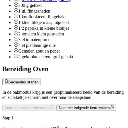
300
g
gehakt
1
ui, fijngesneden
1
knoflookteen, fijngehakt
1
klein blikje mais, uitgelekt
1/2
paprika in kleine blokjes
2
tomaten klein gesneden
3
el
tomatenpuree
4
el
plantaardige olie
Gemalen zout en peper
2
gekookte eieren, grof gehakt
Bereiding Oven
Bakmodus starten
In de bakmodus krijg je een geoptimaliseerd beeld van de bereiding
en schakelt je scherm niet over naar de slaapstand.
Naar het vorige item swipen
Naar het volgende item swipen
Stap 1