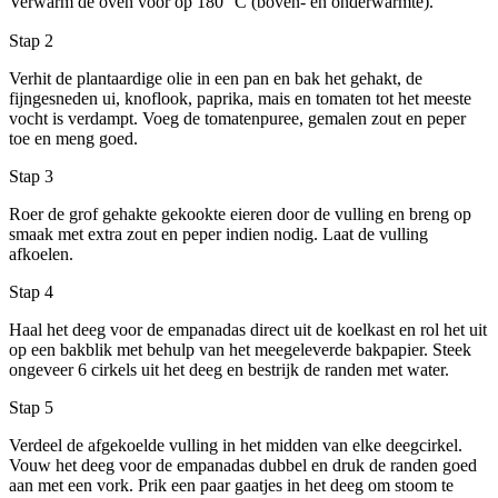
Verwarm de oven voor op 180⁰ C (boven- en onderwarmte).
Stap 2
Verhit de plantaardige olie in een pan en bak het gehakt, de
fijngesneden ui, knoflook, paprika, mais en tomaten tot het meeste
vocht is verdampt. Voeg de tomatenpuree, gemalen zout en peper
toe en meng goed.
Stap 3
Roer de grof gehakte gekookte eieren door de vulling en breng op
smaak met extra zout en peper indien nodig. Laat de vulling
afkoelen.
Stap 4
Haal het deeg voor de empanadas direct uit de koelkast en rol het uit
op een bakblik met behulp van het meegeleverde bakpapier. Steek
ongeveer 6 cirkels uit het deeg en bestrijk de randen met water.
Stap 5
Verdeel de afgekoelde vulling in het midden van elke deegcirkel.
Vouw het deeg voor de empanadas dubbel en druk de randen goed
aan met een vork. Prik een paar gaatjes in het deeg om stoom te