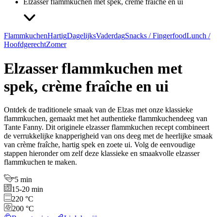
Elzasser flammkuchen met spek, crème fraîche en ui
Flammkuchen
Hartig
Dagelijks
Vaderdag
Snacks / Fingerfood
Lunch /
Hoofdgerecht
Zomer
Elzasser flammkuchen met
spek, crème fraîche en ui
Ontdek de traditionele smaak van de Elzas met onze klassieke
flammkuchen, gemaakt met het authentieke flammkuchendeeg van
Tante Fanny. Dit originele elzasser flammkuchen recept combineert
de verrukkelijke knapperigheid van ons deeg met de heerlijke smaak
van crème fraîche, hartig spek en zoete ui. Volg de eenvoudige
stappen hieronder om zelf deze klassieke en smaakvolle elzasser
flammkuchen te maken.
5 min
15-20 min
220 °C
200 °C