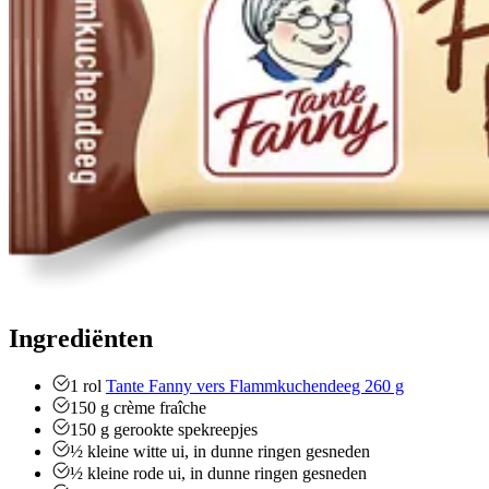
Ingrediënten
1
rol
Tante Fanny vers Flammkuchendeeg 260 g
150
g
crème fraîche
150
g
gerookte spekreepjes
½
kleine witte ui, in dunne ringen gesneden
½
kleine rode ui, in dunne ringen gesneden