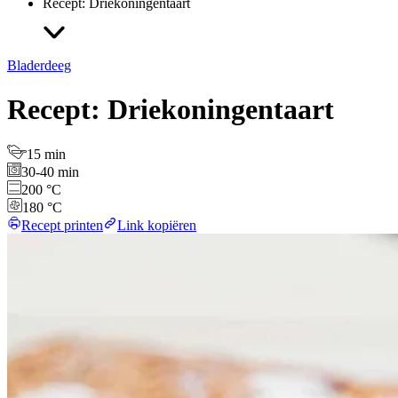
Recept: Driekoningentaart
Bladerdeeg
Recept: Driekoningentaart
15 min
30-40 min
200 °C
180 °C
Recept printen
Link kopiëren