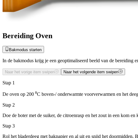
Bereiding Oven
Bakmodus starten
In de bakmodus krijg je een geoptimaliseerd beeld van de bereiding en
Naar het vorige item swipen
Naar het volgende item swipen
Stap 1
De oven op 200 ⁰C boven-/ onderwarmte voorverwarmen en het deeg 1
Stap 2
Doe de boter met de suiker, de citroenrasp en het zout in een kom en 
Stap 3
Rol het bladerdeeg met bakpapier en al uit en snijd het doormidden. Bes