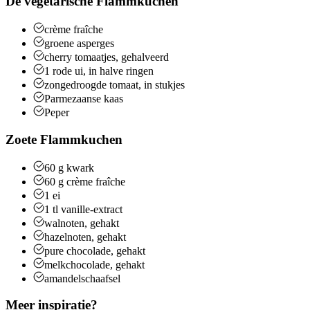
De vegetarische Flammkuchen
crème fraîche
groene asperges
cherry tomaatjes, gehalveerd
1
rode ui, in halve ringen
zongedroogde tomaat, in stukjes
Parmezaanse kaas
Peper
Zoete Flammkuchen
60
g
kwark
60
g
crème fraîche
1
ei
1
tl
vanille-extract
walnoten, gehakt
hazelnoten, gehakt
pure chocolade, gehakt
melkchocolade, gehakt
amandelschaafsel
Meer inspiratie?