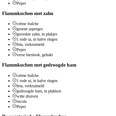
Peper
Flammkuchen met zalm
crème fraîche
groene asperges
gerookte zalm, in plakjes
1
rode ui, in halve ringen
feta, verkruimeld
Peper
verse bieslook, gehakt
Flammkuchen met gedroogde ham
crème fraîche
1
rode ui, in halve ringen
feta, verkruimeld
gedroogde ham, in plakken
witte druiven
rucola
Peper